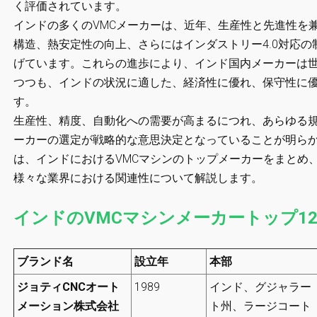
く評価されています。
インドの多くのVMCメーカーは、近年、生産性と先進性を
構造、熱安定性の向上、さらにはインダストリー4.0対応
げています。これらの進歩により、インド国内メーカーは
つつも、インドの状況に適した、経済性に優れ、保守性に
す。
生産性、精度、自動化への需要が高まるにつれ、あらゆる規
ーカーの選定が戦略的な意思決定となっていることが明ら
は、インドにおけるVMCマシンのトップメーカーをまとめ
様々な業界における関連性について解説します。
インドのVMCマシンメーカートップ1
ブランド名
設立年
本部
ジョティCNCオート
1989
インド、グジャラー
メーション株式会社
ト州、ラージコート