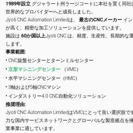
1989年設立
グジャラート州ラージコートに本社を置く同社は
世界的なプロバイダーへと成長しました。
Jyoti CNC Automation Limitedは、
最古のCNCメーカー
イン
が高く、精密な加工ソリューションを提供しています。
施設は
60か国以上
Jyoti CNC は、精度、生産性、長期
します。
事業範囲:
•
CNC旋盤センターとターンミルセンター
•
立形マシニングセンター
（VMC）
•
水平マシニングセンター（HMC）
•
3軸および5軸CNCマシン
•
インダストリー4.0 CNC自動化ソリューション
推奨理由:
Jyoti CNC Automation LimitedはVMCにとって
力な国内サービスネットワークとグローバルな製造拠点を
業事業に適しています。