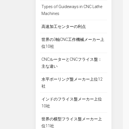
Types of Guideways in CNC Lathe
Machines
高速加工センターの利点
世界の3軸CNC工作機械メーカー上
位10社
CNCルーターとCNCフライス盤：
主な違い
水平ボーリング盤メーカー上位12
社
インドのフライス盤メーカー上位
10社
世界の横型フライス盤メーカー上
位11社