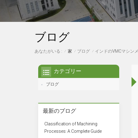
ブログ
家
ブログ
あなたがいる :
インドのVMCマシン
/
/
/
カテゴリー
ブログ
最新のブログ
Classification of Machining
Processes: A Complete Guide