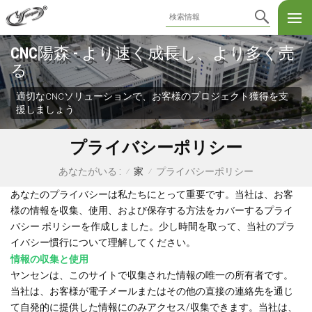
CNC陽森 - より速く成長し、より多く売
る
適切なCNCソリューションで、お客様のプロジェクト獲得を支
援しましょう
プライバシーポリシー
家
プライバシーポリシー
あなたがいる :
/
/
あなたのプライバシーは私たちにとって重要です。当社は、お客
様の情報を収集、使用、および保存する方法をカバーするプライ
バシー ポリシーを作成しました。少し時間を取って、当社のプラ
イバシー慣行について理解してください。
情報の収集と使用
ヤンセンは、このサイトで収集された情報の唯一の所有者です。
当社は、お客様が電子メールまたはその他の直接の連絡先を通じ
て自発的に提供した情報にのみアクセス/収集できます。当社は、