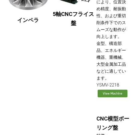
により、位置決
め精度、耐振動
5軸CNCフライス
性、および重切
インペラ
盤
削条件下でのス
ムーズな動作が
向上します。
金型、構造部
品、エネルギー
機器、重機械、
大型金属加工品
などに適してい
ます。
YSMV-2218
CNC横型ボー
リング盤