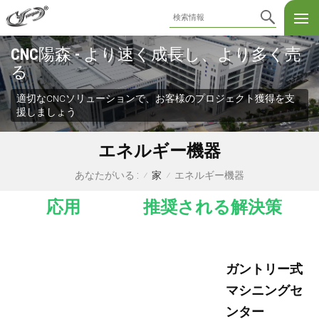
CNC陽森 - より速く成長し、より多く売
る
適切なCNCソリューションで、お客様のプロジェクト獲得を支
援しましょう
エネルギー機器
家
エネルギー機器
あなたがいる :
/
/
応用
推奨される解決策
ガントリー式
マシニングセ
ンター