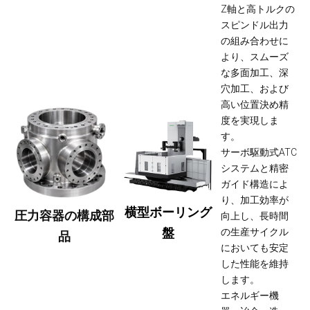
Z軸と高トルクの
スピンドル出力
の組み合わせに
より、スムーズ
な多面加工、深
穴加工、および
高い位置決め精
度を実現しま
す。
サーボ駆動式ATC
システムと精密
ガイド構造によ
り、加工効率が
横型ボーリング
圧力容器の構成部
向上し、長時間
盤
の生産サイクル
品
においても安定
した性能を維持
します。
エネルギー機