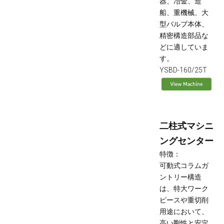
器、冶金、造
船、重機械、大
型バルブ本体、
精密構造部品な
どに適していま
す。
YSBD-160/25T
二柱式マシニ
ングセンター
特徴：
可動式コラムガ
ントリー構造
は、特大ワーク
ピースや重切削
用途において、
高い剛性と安定