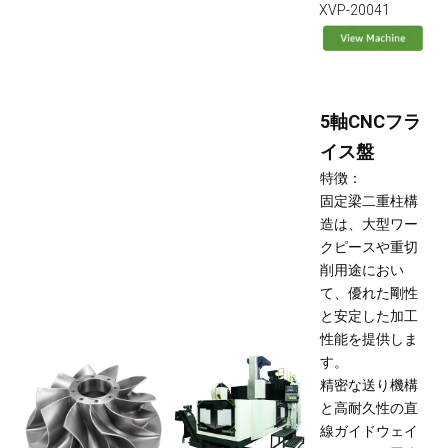
XVP-20041
5軸CNCフラ
イス盤
特徴：
固定梁二重柱構
造は、大型ワー
クピースや重切
削用途におい
て、優れた剛性
と安定した加工
性能を提供しま
す。
精密な送り機構
と高耐久性の直
線ガイドウェイ