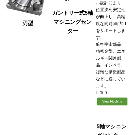
ル設計により、
位置決め安定性
ガントリー式5軸
が向上し、高精
マシニングセン
刃型
度な同時5軸加工
ター
をサポートしま
す。
航空宇宙部品、
精密金型、エネ
ルギー関連部
品、インペラ、
複雑な構造部品
などに適してい
ます。
U-900
5軸マシニン