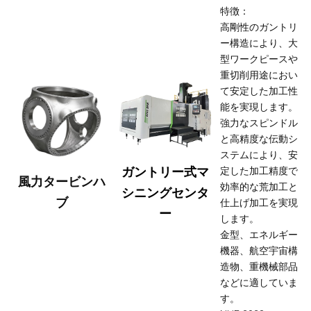
特徴：
高剛性のガントリ
ー構造により、大
型ワークピースや
重切削用途におい
て安定した加工性
能を実現します。
強力なスピンドル
と高精度な伝動シ
ステムにより、安
ガントリー式マ
定した加工精度で
風力タービンハ
効率的な荒加工と
シニングセンタ
ブ
仕上げ加工を実現
ー
します。
金型、エネルギー
機器、航空宇宙構
造物、重機械部品
などに適していま
す。