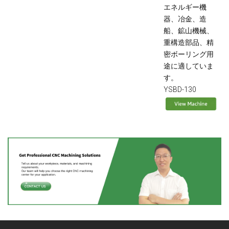
エネルギー機
器、冶金、造
船、鉱山機械、
重構造部品、精
密ボーリング用
途に適していま
す。
YSBD-130