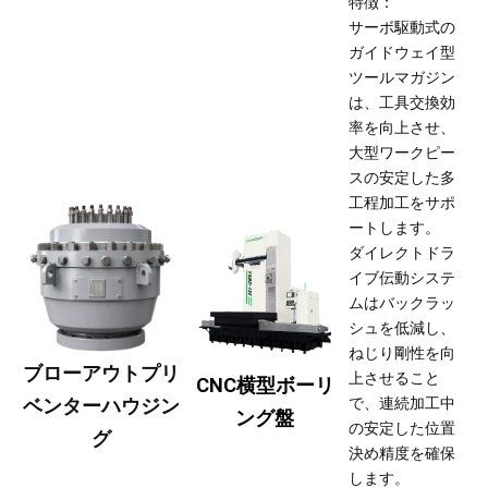
特徴：
サーボ駆動式の
ガイドウェイ型
ツールマガジン
は、工具交換効
率を向上させ、
大型ワークピー
スの安定した多
工程加工をサポ
ートします。
ダイレクトドラ
イブ伝動システ
ムはバックラッ
シュを低減し、
ねじり剛性を向
ブローアウトプリ
上させること
CNC横型ボーリ
ベンターハウジン
で、連続加工中
ング盤
の安定した位置
グ
決め精度を確保
します。