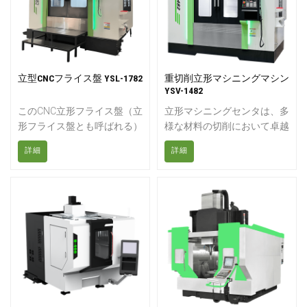
立型CNCフライス盤 YSL-1782
重切削立形マシニングマシン
YSV-1482
このCNC立形フライス盤（立
立形マシニングセンタは、多
形フライス盤とも呼ばれる）
様な材料の切削において卓越
は、鋼、アルミニウム、鋳
した汎用性を発揮し、生産性
詳細
詳細
鉄、その他の金属材料の高精
を大幅に向上させます。生産
度かつ高効率な加工用に設計
サイクルタイムを最小限に抑
されています。その堅牢な構
え、加工コストを削減するこ
造、安定した性能、そして柔
とで、プロセス全体の収益性
軟な構成により、金型製作、
を高めます。エンジニアは、
自動車部品、航空宇宙部品、
高度な設計機能を組み込むこ
および一般的な精密製造に最
とで作業を効率化し、頻繁な
適です。
品質検査によるダウンタイム
を効果的に削減しています。
CNC立形マシニングセンタ