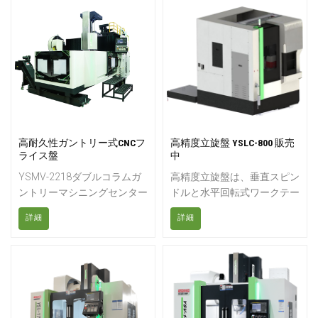
構造を備えています。
を備えたこの横型中ぐり盤
は、高荷重を支えることがで
き、エネルギー、重機製造、
造船、大型構造部品の製造と
いった業界に最適です。
高耐久性ガントリー式CNCフ
高精度立旋盤 YSLC-800 販売
ライス盤
中
YSMV-2218ダブルコラムガ
高精度立旋盤は、垂直スピン
ントリーマシニングセンター
ドルと水平回転式ワークテー
は、大型ワークピースの高精
ブルを備えたハイエンドCNC
詳細
詳細
度かつ高負荷なフライス加工
工作機械です。大型、重量
向けに設計されています。
物、または精密回転部品に対
して、旋削、フライス加工、
穴あけ、ねじ切りなどの複雑
な加工をミクロンレベルの精
度で行うために特別に設計さ
れています。