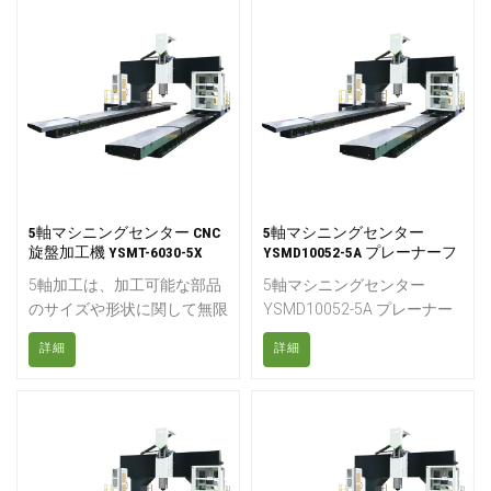
工を実現します。この工作機
工に最適です。Yangsen
械には、2つの回転軸（通常
Advanced Materials
はA軸とB軸）が追加されて
Technologyが研究開発に継
いるため、工具をあらゆる角
続的に投資した結果である高
度からワークピースに近づけ
度な構造設計と採用された高
ることができ、加工の柔軟性
度な技術ソリューションによ
と効率が大幅に向上します。
り、剛性、長期にわたる精
5軸工作機械の主な利点：高
度、速度、柔軟性が実現され
効率、高精度、工具寿命の延
ています。
長、複雑な部品の加工に適し
5軸マシニングセンター CNC
5軸マシニングセンター
旋盤加工機 YSMT-6030-5X
YSMD10052-5A プレーナーフ
ている。
ライス盤
5軸加工は、加工可能な部品
5軸マシニングセンター
のサイズや形状に関して無限
YSMD10052-5A プレーナー
の可能性を提供します。「5
フライス盤5軸ガントリーフ
詳細
詳細
軸」とは、切削工具が移動で
ライス盤は、5軸5面加工を1
きる方向の数を指します。5
回の段取りで、荒加工から仕
軸加工センターでは、切削工
上げ加工まで一貫して行うこ
具はX、Y、Zの直線軸に沿っ
とができる大型機械です。金
て移動するだけでなく、A軸
型、ダイ、プレス工具、模
とB軸を中心に回転し、あら
型、精密部品などの加工を目