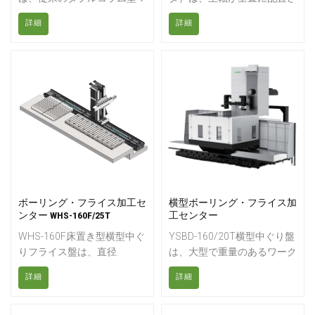
シニングセンタの特性である
れた金属加工用の自動工作機
詳細
詳細
高剛性、対称構造、高安定性
械です。現在、プロの機械工
を継承しています。要素解
場や製造工場では、主にCNC
析、基本部品構造の最適化、
制御の工作機械が使用されて
製品の動的性能向上により、
います。VMCは、フライス
高出力、高トルク、高効率、
加工、穴あけ、ボーリング、
高精度加工の完璧な組み合わ
タッピング、ねじ切りなど、
せを実現しました。造船、冶
さまざまな機械加工に適した
金、石油化学などの大型・重
機械です。
量物加工分野に最適です。
ボーリング・フライス加工セ
横型ボーリング・フライス加
ンター WHS-160F/25T
工センター
WHS-160F床置き型横型中ぐ
YSBD-160/20T横型中ぐり盤
りフライス盤は、直径
は、大型で重量のあるワーク
160mmのギア駆動スピンド
ピースの重切削加工向けに設
詳細
詳細
ル、25トンの回転テーブ
計されており、卓越した剛
ル、および大型産業部品を高
性、精度、切削安定性を実現
精度に加工するための頑丈な
しています。大容量の作業台