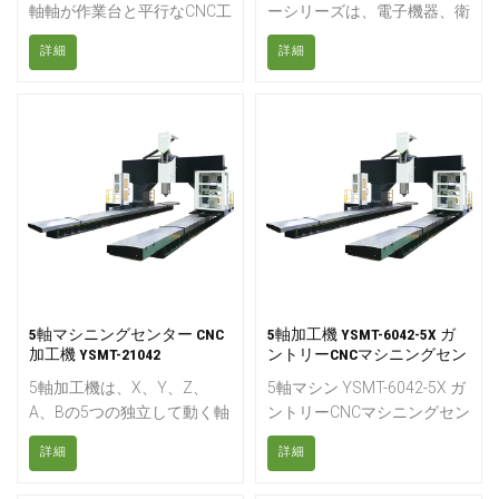
軸軸が作業台と平行なCNC工
ーシリーズは、電子機器、衛
作機械です。このタイプの工
生陶器、自動車部品、医療機
詳細
詳細
作機械は、主に箱型の部品の
器などの小型部品の高速穴あ
加工に適しています。主軸は
け、ねじ切り、フライス加工
水平に配置され、通常はイン
に広く使用されており、小型
デックス動作と回転動作が可
金型や精密銅加工にも適して
能な正方形の作業台を備えて
います。
います。フライス加工、穴あ
け加工、ボーリング加工、リ
ーマ加工、タッピング加工、
部品の複数の作業面の二次元
および三次元曲面加工など、
多工程加工に非常に適してい
ます。
5軸マシニングセンター CNC
5軸加工機 YSMT-6042-5X ガ
加工機 YSMT-21042
ントリーCNCマシニングセン
ター
5軸加工機は、X、Y、Z、
5軸マシン YSMT-6042-5X ガ
A、Bの5つの独立して動く軸
ントリーCNCマシニングセン
を精密に制御できる高度な
タープレーナーフライス盤
詳細
詳細
CNC加工装置であり、複雑な
CNC加工センターは、複合材
部品の効率的かつ高精度な加
料、アルミニウム、金属の加