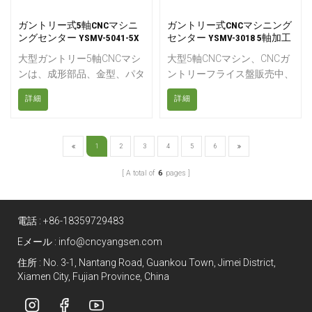
業にも対応できます。
ガントリー式5軸CNCマシニ
ガントリー式CNCマシニング
ングセンター YSMV-5041-5X
センター YSMV-3018 5軸加工
マシン
機
大型ガントリー5軸CNCマシ
大型5軸CNCマシン、CNCガ
ンは、成形部品、金型、パタ
ントリーフライス盤販売中、
ーン、複合材、自動車部品、
5軸ガントリー型フライス加
詳細
詳細
大型外装部品、その他の3D
工センター。YSMV3018
表面フライス加工および3D
は、航空機部品、積層金型、
形状切断プロジェクトのトリ
複合構造物などの複雑な大型
1
2
3
4
5
6
ミングに使用される、頑丈な
部品加工用に設計された5軸
産業用CNCルーターマシンで
ガントリーフライス盤です。
A total of
6
pages
す。
電話 :
+86-18359729483
Eメール :
info@cncyangsen.com
住所 : No. 3-1, Nantang Road, Guankou Town, Jimei District,
Xiamen City, Fujian Province, China