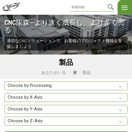
CNC陽森 - より速く成長し、より多く売
る
適切なCNCソリューションで、お客様のプロジェクト獲得を支
援しましょう
製品
家
製品
あなたがいる :
/
/