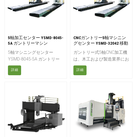
ゆる方向からワークピースに
的とした、大型で複雑な部品
アプローチできます。つま
の加工に特に適しています。
り、1回の段取りで部品の5
固定ポータル構造を採用する
面を加工できるのです。
ことで、様々な硬質材料を極
めて高精度に加工できる、最
大限の剛性を備えた機械を実
5軸加工センター YSMD-8045-
CNCガントリー5軸マシニン
5A ガントリーマシン
グセンター YSMD-32042 移動
現しました。モジュール設計
コラムマシン
と豊富なオプションおよび機
5軸マシニングセンター
ガントリー式5軸CNC加工機
器により、お客様のあらゆる
YSMD-8045-5A ガントリー
は、木工および製造業界にお
ニーズに容易に対応できま
マシン ダブルコラムCNCマ
ける精度と汎用性を追求して
す。
詳細
詳細
シン5軸ガントリー型マシニ
設計された最先端の機械で
ングセンタは、高度な技術と
す。
汎用性を備えた工作機械であ
り、効率と精度を高めた精密
なフライス加工や穴あけ加工
を可能にします。このタイプ
のマシニングセンタは、切削
工具を5つの異なる軸に沿っ
て同時に移動させる機能を備
えているため、複雑な加工作