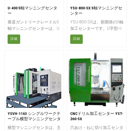
は、オペレーターの快適性と
作業環境を最適化し、最大限
U-400 5軸マシニングセンタ
YSU-800-5X 5軸マシニングセ
の効率性を実現する人間工学
ー
ンター
に基づいた設計を誇りま
垂直ガントリークレードル5
YSU-800-5Xは、新開発の5軸
す。
軸マシニングセンターは、U
加工センターです。U字型ベ
型ベースとブリッジ型上部構
ース構造設計とダブルDDダ
詳細
詳細
造を組み合わせた完全なボッ
イレクトドライブ高トルク回
クス構造を採用し、完全に閉
転テーブルを採用し、精密金
じた力の流れ回路を形成する
型、精密部品、複雑なハード
ため、構造は高い剛性と強い
ウェアの5軸加工に適してい
安定性を備えています。対称
ます。高速かつ低振動の
構造により熱変形誤差が小さ
HSK-A63/20000rpm電動ス
く、3軸駆動部が重心に近
ピンドルを搭載し、精密フラ
く、動作応答性と同期性が優
イス加工、ボーリング加工、
れており、工作機械の加工精
穴あけ加工、タッピング加工
度、仕上げが高く、安定性が
などの複合切削加工が可能で
強いです。
す。
YSVH-1163 シングルワークテ
CNCドリル加工センター YST-
ーブル横型マシニングセンタ
260-5X
横型マシニングセンタは、主
穴あけ・ねじ切り​​加工センタ