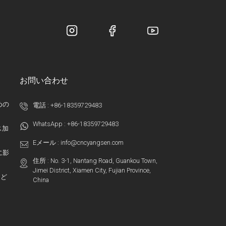
お問い合わせ
めの
電話 :
+86-18359729483
WhatsApp :
+86-18359729483
ス加
Eメール :
info@cncyangsen.com
に影
住所 : No. 3-1, Nantang Road, Guankou Town,
Jimei District, Xiamen City, Fujian Province,
：ど
China