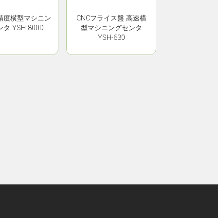
高精度横型マシニン
CNCフライス盤 高速横
タ YSH-800D
型マシニングセンタ
YSH-630