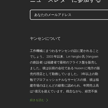
ヤンセンについて
工作機械にまつわるヤンセンの話に驚かれること
でしょう。 2003 年以来、Lin Yangbo 氏 (Yangsen
の創設者) は福建省で最初のフライス盤を販売し
ました。彼は以前の会社である Nuoxin に地方の販
売代理店として勤務していました。 3年以上の勤
勉でプロフェッショナルなサービスの後、彼は福
建市場のほとんどの顧客に認められ、年間売上高
は1億元を超えています。残念ながら、経営不振
と経営陣の交代により、Nuoxin は 2006 年に突然
続きを読む
解散しました。