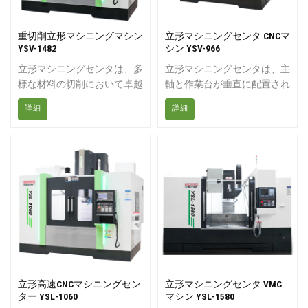
重切削立形マシニングマシン
立形マシニングセンタ CNCマ
YSV-1482
シン YSV-966
立形マシニングセンタは、多
立形マシニングセンタは、主
様な材料の切削において卓越
軸と作業台が垂直に配置され
した汎用性を発揮し、生産性
たマシニングセンタです。フ
詳細
詳細
を大幅に向上させます。生産
ライス加工、穴あけ加工、中
サイクルタイムを最小限に抑
ぐり加工、ねじ切り加工、切
え、加工コストを削減するこ
削加工など、様々な垂直加工
とで、プロセス全体の収益性
を行うことができます。主
を高めます。エンジニアは、
に、板材、円盤、金型、小型
高度な設計機能を組み込むこ
シェルなどの複雑な部品の加
とで作業を効率化し、頻繁な
工に適しています。
品質検査によるダウンタイム
を効果的に削減しています。
CNC立形マシニングセンタ
は、オペレーターの快適性と
作業環境を最適化し、最大限
立形高速CNCマシニングセン
立形マシニングセンタ VMC
の効率性を実現する人間工学
ター YSL-1060
マシン YSL-1580