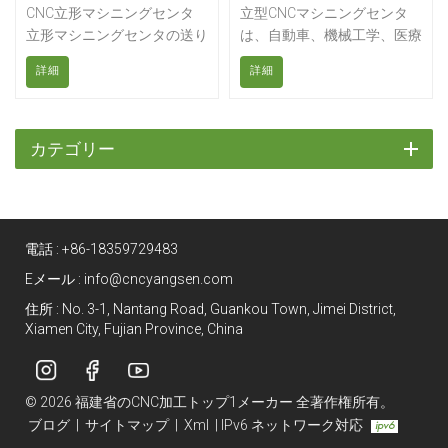
に基づいた設計を誇りま
CNC立形マシニングセンタ
立型CNCマシニングセンタ
す。
立形マシニングセンタの送り
は、自動車、機械工学、医療
軸はX、Y、Z座標で制御され
技術など、金属加工の製造・
詳細
詳細
ます。主軸はサーボモーター
生産分野において、高い信頼
で駆動されます。各種ディス
性と効率性を発揮します。汎
ク、プレート、シェル、カ
用性の高い立型から5軸立型
ム、金型などの複雑な部品の
マシニングセンタまで、すべ
カテゴリー
穴あけ、フライス加工、ボー
ての機種に自動工具交換装置
リング、拡張、リーマ加工、
と最先端のCNC制御技術が搭
タッピングなどの加工を実現
載されています。また、広い
できます。また、3軸ローラ
移動範囲を持つ門型フライス
電話 :
+86-18359729483
ーラインレール構造を採用し
盤から、省スペース設計のコ
ており、各種産業における各
ンパクト機まで、幅広いライ
Eメール :
info@cncyangsen.com
種複雑な部品の単体生産およ
ンナップを取り揃えていま
住所 : No. 3-1, Nantang Road, Guankou Town, Jimei District,
び量産に適しています。
す。
Xiamen City, Fujian Province, China
© 2026 福建省のCNC加工トップ1メーカー 全著作権所有。
ブログ
|
サイトマップ
|
Xml
|
IPv6 ネットワーク対応