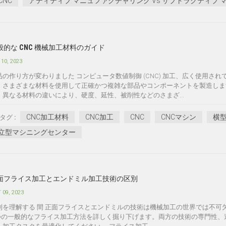
CNC
アディティブ マニュファクチャリング Vs サブトラクティブ
般的な CNC 機械加工材料のガイド
 10, 2023
品の作り方が変わりました コンピュータ数値制御 (CNC) 加工、広く使用
、さまざまな材料を使用して正確かつ複雑な部品やコンポーネントを製造します
。異なる材料の違いにより、硬度、延性、被削性などのさまざ...
CNC加工材料
CNC加工
CNC
CNCマシン
横
タグ :
立型マシニングセンター
面フライス加工とエンドミル加工技術の区別
 09, 2023
別を理解する 間 正面フライスとエンドミルの技術は機械加工の世界では不
 つの一般的なフライス加工方法を詳しく掘り下げます。両方の技術の専門性