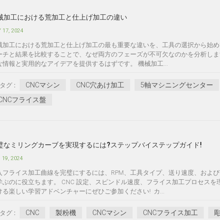
械加工における荒加工と仕上げ加工の違い
 17, 2024
械加工における荒加工と仕上げ加工の最も重要な違いを、工具の選択から始め
ーチと結果を比較することで、なぜ両方のフェーズが不可欠なのかを分析しま
な情報と実用的なアイデアを提供するはずです。 機械加工...
CNCマシン
CNC穴あけ加工
5軸マシニングセンター
タグ :
CNCフライス盤
璧なミリングカーブを実現するには?ステップバイステップガイド!
 19, 2024
入フライス加工曲線を完璧にするには、RPM、工具タイプ、送り速度、およ
学ぶのに役立ちます。 CNC 設定、スピンドル速度、フライス加工プロセス
ける楽しい学習アドベンチャーにぜひご参加ください! カ...
CNC
製粉機
CNCマシン
CNCフライス加工
タグ :