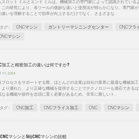
入スロット ミルとエンド ミルは、機械加工の専門家によって認識されている
。この研究により、各ツールの微妙な違いと使用法が明らかになり、専門家が
の違いを理解することで効率が向上するだけでなく、さまざまな...
CNCマシン
ガントリーマシニングセンター
CNCフラ
タグ :
CNCマシン
NC加工と精密加工の違いは何ですか?
 11, 2024
造プロセスをサポートする際、ほとんどの企業は自社の業界に最適な機械加工
、より優れた、より正確な機械を提供することでテクノロジーも適応できるは
異なる機能や操作を念頭に置く必要があるため、非常に難しいト...
CNC加工
CNCフライス加工
CNC
CNCマシン
タグ :
軸CNCマシンと5軸CNCマシンの比較