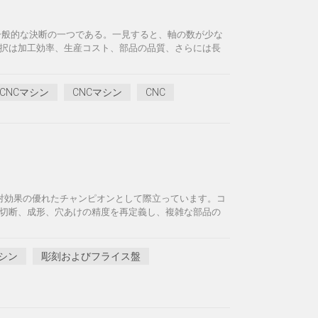
も一般的な決断の一つである。一見すると、軸の数が少な
択は加工効率、生産コスト、部品の品質、さらには長
軸CNCマシン
CNCマシン
CNC
用対効果の優れたチャンピオンとして際立っています。コ
切断、成形、穴あけの精度を再定義し、複雑な部品の
マシン
彫刻およびフライス盤