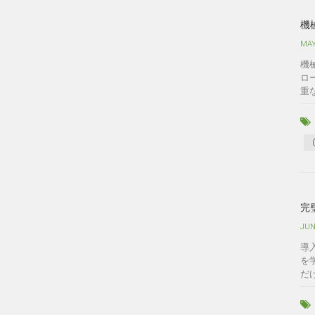
機
MAY
機
ロ
重
完
JUN
導
を
だ