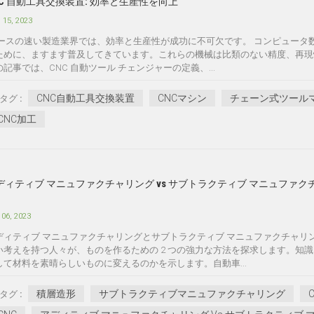
NC 自動工具交換装置: 効率と生産性を向上
 15, 2023
ースの速い製造業界では、効率と生産性が成功に不可欠です。 コンピュータ数値制
ために、ますます普及してきています。これらの機械は比類のない精度、再現
の記事では、CNC 自動ツール チェンジャーの定義、...
CNC自動工具交換装置
CNCマシン
チェーン式ツール
タグ :
CNC加工
ディティブ マニュファクチャリング vs サブトラクティブ マニュファ
 06, 2023
ディティブ マニュファクチャリングとサブトラクティブ マニュファクチャ
い考えを持つ人々が、ものを作るための 2 つの強力な方法を探求します。知
して材料を素晴らしいものに変えるのかを示します。自動車...
積層造形
サブトラクティブマニュファクチャリング
タグ :