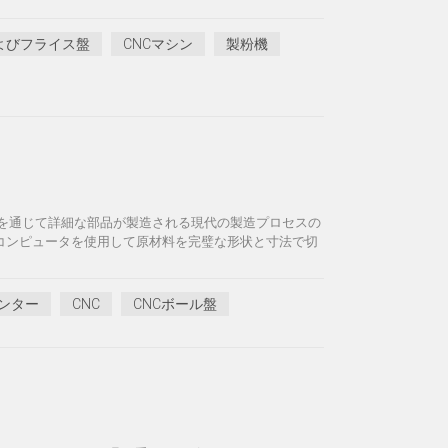
よびフライス盤
CNCマシン
製粉機
操作を通じて詳細な部品が製造される現代の製造プロセスの
、コンピュータを使用して原材料を完璧な形状と寸法で切
ンター
CNC
CNCボール盤