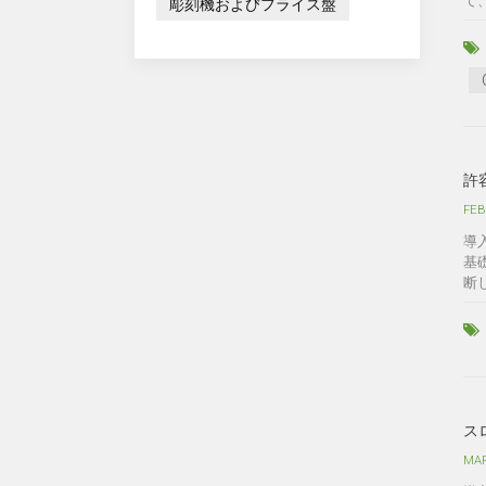
て
彫刻機およびフライス盤
許
FEB
導
基
断
ス
MAR