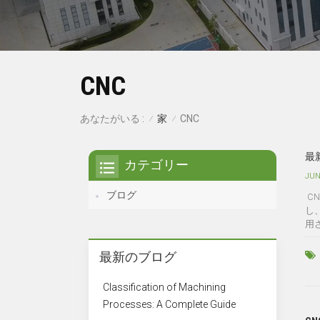
CNC
家
あなたがいる :
CNC
/
/
最
カテゴリー
JUN
ブログ
C
し
用
最新のブログ
Classification of Machining
Processes: A Complete Guide