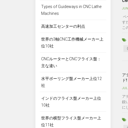
C
Types of Guideways in CNC Lathe
JUN
Machines
ペ
す
高速加工センターの利点
こ
世界の3軸CNC工作機械メーカー上
位10社
CNCルーターとCNCフライス盤：
主な違い
ア
水平ボーリング盤メーカー上位12
ド!
社
JUL
ア
インドのフライス盤メーカー上位
鋭
10社
に
世界の横型フライス盤メーカー上
位11社