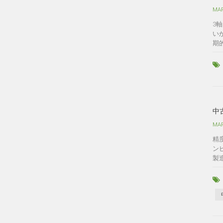
MAR
3
い
期
中
MAR
精
ン
製