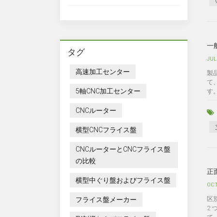
一
タグ
JUL
高速加工センター
製
て
5軸CNC加工センター
す
CNCルーター
横型CNCフライス盤
CNCルーターとCNCフライス盤
の比較
正
横型中ぐり盤およびフライス盤
OCT
区
フライス盤メーカー
2