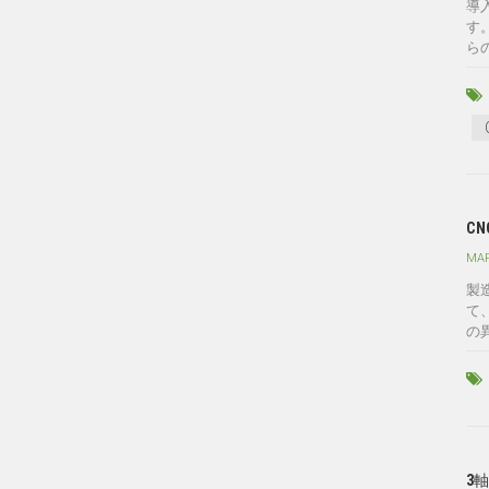
導
す
ら
C
MAR
製
て
の
3