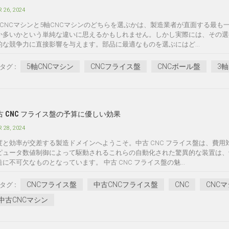
 26, 2024
軸CNCマシンと5軸CNCマシンのどちらを選ぶかは、製造業者が直面する最
か多いかという単純な違いに思えるかもしれません。しかし実際には、その選
的な競争力に直接影響を与えます。部品に最適なものを選ぶにはど...
5軸CNCマシン
CNCフライス盤
CNCボール盤
3
タグ :
古 CNC フライス盤の予算に優しい効果
 28, 2024
度と効率が交差する製造ドメインへようこそ。中古 CNC フライス盤は、費
ピュータ数値制御によって駆動されるこれらの自動化された驚異的な装置は、
造に不可欠なものとなっています。 中古 CNC フライス盤の魅...
CNCフライス盤
中古CNCフライス盤
CNC
CNC
タグ :
中古CNCマシン