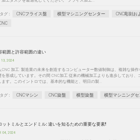
、加工タスクを最適化してください。 フライス加工...
CNCフライス盤
横型マシニングセンター
CNC彫刻お
タグ :
CNC
容範囲と許容範囲の違い
 13, 2024
入CNC 加工: 製造業の未来を創造するコンピューター数値制御は、複雑な
礎を形成しています。その間 CNC加工 従来の機械加工よりも進歩しており
します。このイントロでは、基本的な機能と、明日の製...
CNCマシン
CNC旋盤
横型旋盤
横型マシニングセ
タグ :
ロットミルとエンドミル: 違いを知るための重要な要素!
 04, 2024