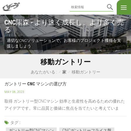
CNC陽森 - より速く成長し、より多く売
る
適切なCNCソリューションで、お客様のプロジェクト獲得を支
援しましょう
移動ガントリー
家
移動ガントリー
あなたがいる :
/
/
ガントリー CNC マシンの選び方
MAY 06, 2023
取得 ガントリー型CNCマシン 効率と生産性を高めるための優れた
アイデアです。常に品質と価値に焦点を当てたいと考えていま
す。そうすることで、並外れた結果と素晴らしい経験が得られま
す。そのため、ガントリーフライス盤は、ガントリーフレームと
タグ :
横長のベッドを備えています。ガントリー CNC マシンは、その表
ガントリー型CNCマシン
CNCガントリーフライス盤