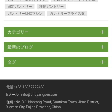
面をさま...
固定ガントリー
移動ガントリー
ガントリーCNCマシン
ガントリーフライス盤
カテゴリー
最新のブログ
タグ
電話 :
+86-18359729483
Eメール :
info@cncyangsen.com
住所 : No. 3-1, Nantang Road, Guankou Town, Jimei District,
Xiamen City, Fujian Province, China