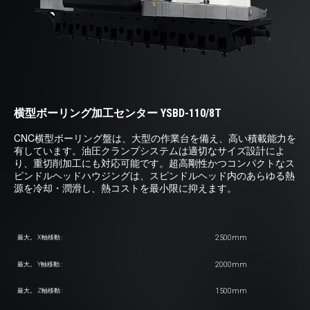
横型ボーリング加工センター YSBD-110/8T
CNC横型ボーリング盤は、大型の作業台を備え、高い積載能力を
有しています。油圧クランプシステムは適切なサイズ設計によ
り、重切削加工にも対応可能です。超高剛性かつコンパクトなス
ピンドルヘッドハウジングは、スピンドルヘッド内のあらゆる熱
源を冷却・潤滑し、熱コストを最小限に抑えます。
2500mm
最大。 X軸移動 :
2000mm
最大。 Y軸移動 :
1500mm
最大。 Z軸移動 :