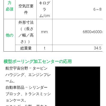
力
キログ
空気圧要
必須
ラ
6～8
件
ム/cm
外形寸法
（
（長さ
mm
6800×6000×5
他の
／幅／高
さ）
）
総重量
t
34.5
横型ボーリング加工センターの応用
航空宇宙分野 – タービン
ハウジング、エンジンフレ
ーム。
自動車部品 – シリンダー
ブロック、トランスミッシ
ョンケース。