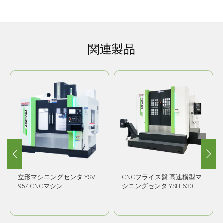
関連製品
立形マシニングセンタ YSV-
CNCフライス盤 高速横型マ
957 CNCマシン
シニングセンタ YSH-630