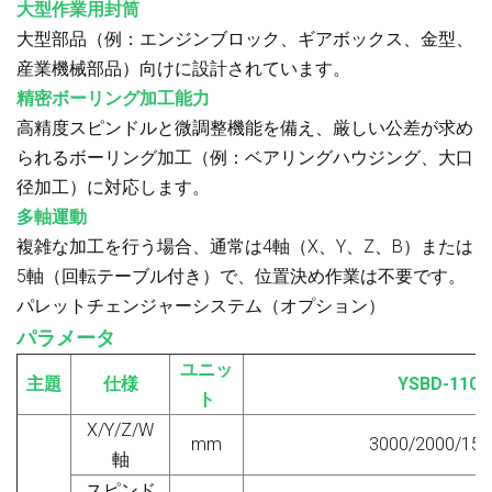
大型作業用封筒
大型部品（例：エンジンブロック、ギアボックス、金型、
産業機械部品）向けに設計されています。
精密ボーリング加工能力
高精度スピンドルと微調整機能を備え、厳しい公差が求め
られるボーリング加工（例：ベアリングハウジング、大口
径加工）に対応します。
多軸運動
複雑な加工を行う場合、通常は4軸（X、Y、Z、B）または
5軸（回転テーブル付き）で、位置決め作業は不要です。
パレットチェンジャーシステム（オプション）
パラメータ
ユニッ
主題
仕様
YSBD-110/
ト
X/Y/Z
/
W
mm
3000/2000/150
軸
スピンド