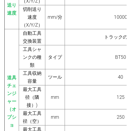
（X/Y/Z）
送り
切削送り
速度
速度
mm/分
10000
（X/Y/Z）
自動工具
トラックの
交換装置
工具シャ
ンクの種
タイプ
BT50
類
工具収納
ツール
40
道具
容量
チェ
最大工具
ンジ
径（隣
mm
125
ャー
接）
)
（オ
最大工具
プシ
mm
250
径（空）
ョ
最大工具