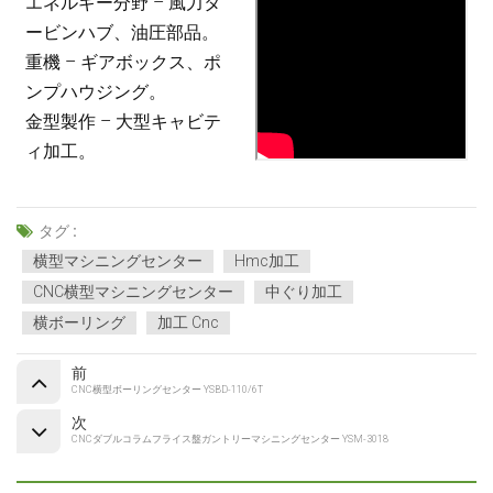
エネルギー分野 – 風力タ
ービンハブ、油圧部品。
重機 – ギアボックス、ポ
ンプハウジング。
金型製作 – 大型キャビテ
ィ加工。
タグ :
横型マシニングセンター
Hmc加工
CNC横型マシニングセンター
中ぐり加工
横ボーリング
加工 Cnc
前
CNC横型ボーリングセンター YSBD-110/6T
次
CNCダブルコラムフライス盤ガントリーマシニングセンター YSM-3018