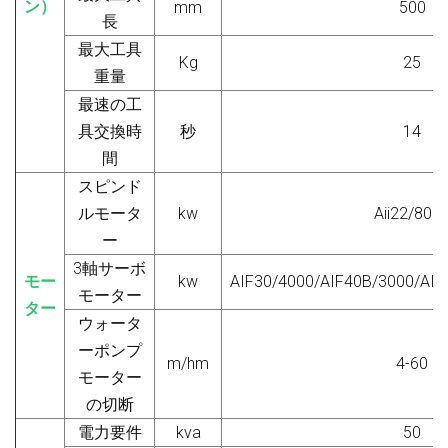
ン）
mm
500
長
最大工具
Kg
25
重量
最速の工
具交換時
秒
14
間
スピンド
ルモータ
kw
Aii22/800
ー
3軸サーボ
モー
kw
AIF
3
0/4000/AIF40B/3000/AIF
モーター
ター
ウォータ
ーポンプ
m/hm
4-60
モーター
の切断
電力要件
kva
50