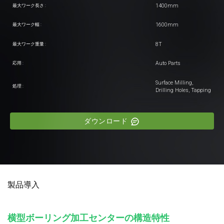
1400mm
最大ワーク長さ :
1600mm
最大ワーク幅 :
8T
最大ワーク重量 :
Auto Parts
応用 :
Surface Milling,
処理 :
Drilling Holes, Tapping
ダウンロード
製品導入
横型ボーリング加工センターの構造特性