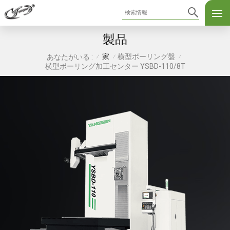
製品
家
横型ボーリング盤
あなたがいる :
/
/
/
横型ボーリング加工センター YSBD-110/8T