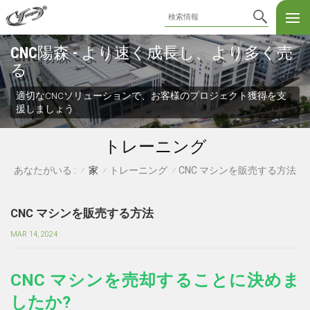
CNC陽森 - より速く成長し、より多く売
る
適切なCNCソリューションで、お客様のプロジェクト獲得を支
援しましょう
トレーニング
家
トレーニング
CNC マシンを販売する方法
あなたがいる :
/
/
/
CNC マシンを販売する方法
MAR 14, 2024
CNC マシンを売却することに決めま
したか?