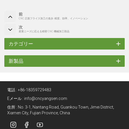
前
CNC 正面フライス加工の進歩: 精度、効率、イノベーション
次
産業ニーズに応える精密 CNC 機械加工部品
カテゴリー
新製品
電話 :
+86-18359729483
Eメール :
info@cncyangsen.com
住所 : No. 3-1, Nantang Road, Guankou Town, Jimei District,
Xiamen City, Fujian Province, China