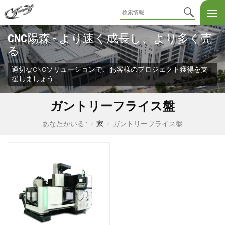
CNC陽森 - より速く成長し、より多く売
る
適切なCNCソリューションで、お客様のプロジェクト獲得を支
援しましょう
ガントリーフライス盤
家
ガントリーフライス盤
あなたがいる :
/
/