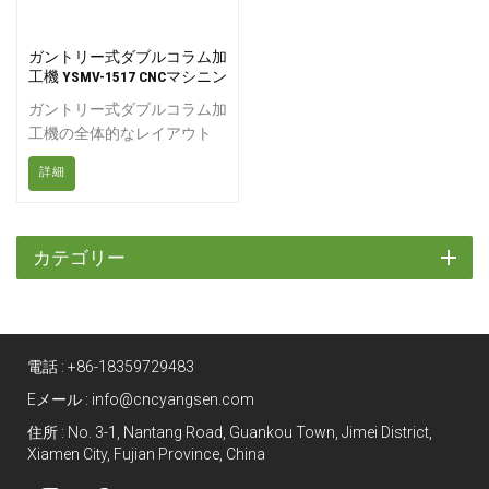
ガントリー式ダブルコラム加
工機 YSMV-1517 CNCマシニン
グセンター
ガントリー式ダブルコラム加
工機の全体的なレイアウト
は、固定ビーム構造で、ワー
詳細
クベンチが前後に移動しま
す。左右のコラムとベッドは
ワークベンチの両側に配置さ
れています。ガントリーワー
カテゴリー
クテーブルはX軸方向に前後
に移動し、ラムはスケートボ
ード上をZ軸方向に垂直に移
動し、スケートボードとラム
電話 :
+86-18359729483
はビーム上をY軸方向に水平
に移動します。
Eメール :
info@cncyangsen.com
住所 : No. 3-1, Nantang Road, Guankou Town, Jimei District,
Xiamen City, Fujian Province, China