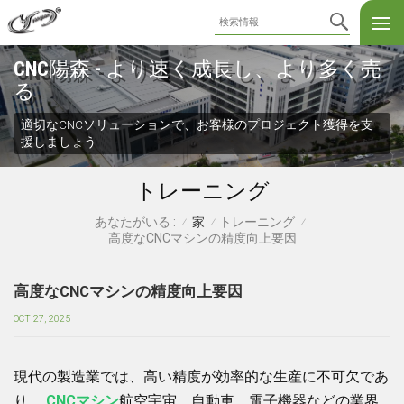
CNC陽森 - より速く成長し、より多く売
る
適切なCNCソリューションで、お客様のプロジェクト獲得を支
援しましょう
トレーニング
家
トレーニング
あなたがいる :
/
/
/
高度なCNCマシンの精度向上要因
高度なCNCマシンの精度向上要因
OCT 27, 2025
現代の製造業では、高い精度が効率的な生産に不可欠であ
り、
CNCマシン
航空宇宙、自動車、電子機器などの業界