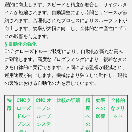
躍的に向上します。スピードと精度が融合し、サイクルタ
イムが短縮されます。自動調整により時間とリソースが節
約されます。合理化されたプロセスによりスループットが
向上します。効率が大幅に向上し、全体的な生産性にプラ
スの影響を与えます。
§ 自動化の強化
CNC クローズドループ技術により、自動化が新たな高み
に到達します。高度なプログラミングにより、複雑なタス
クを自律的に実行できます。人間による監視が軽減され、
運用速度が向上します。機械はより独立して動作し、現代
の製造における自動化の力を示しています。
特
CNCク
CNC オ
比較の詳細
精
効率
全体的
徴
ローズ
ープン
度
への
なメリ
ドルー
ループ
へ
影響
ット
プシス
システ
の