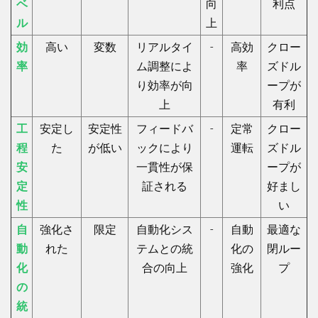
ベ
向
利点
ル
上
効
高い
変数
リアルタイ
-
高効
クロー
率
ム調整によ
率
ズドル
り効率が向
ープが
上
有利
工
安定し
安定性
フィードバ
-
定常
クロー
程
た
が低い
ックにより
運転
ズドル
安
一貫性が保
ープが
定
証される
好まし
性
い
自
強化さ
限定
自動化シス
-
自動
最適な
動
れた
テムとの統
化の
閉ルー
化
合の向上
強化
プ
の
統