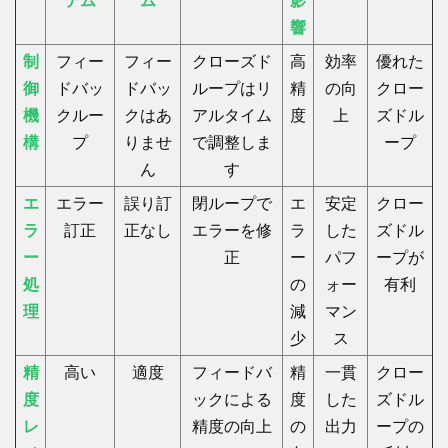
テム
ム
影
響
制
フィー
フィー
クローズド
高
効率
優れた
御
ドバッ
ドバッ
ループはリ
精
の向
クロー
機
クルー
クはあ
アルタイム
度
上
ズドル
構
プ
りませ
で調整しま
ープ
ん
す
エ
エラー
誤り訂
閉ループで
エ
安定
クロー
ラ
訂正
正なし
エラーを修
ラ
した
ズドル
ー
正
ー
パフ
ープが
処
の
ォー
有利
理
減
マン
少
ス
精
高い
適度
フィードバ
精
一貫
クロー
度
ックによる
度
した
ズドル
レ
精度の向上
の
出力
ープの