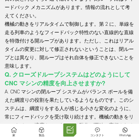
ードバック メカニズムがあります。情報の流れとして考
えてください。
機械の動きをリアルタイムで制御します。第 2 に、単線を
走る列車のようなフィードバック特性のない直線的な直線
を特徴付ける開ループがあります。ただし、これはリアル
タイムの変更に対して修正されないということは、閉ルー
プとは異なり、開ループはそれ自体を修正できないことを
意味します。
Q. クローズドループシステムはどのようにして
CNC マシンの精度を向上させますか?
A. CNC マシンの閉ループ システムがバランス ポールを備
えた綱渡りの役割を果たしているようなものです。このシ
ステムは、綱渡りをする人が感じる小さな変化のように、
常にフィードバックを受け取り続けます。機械の動きをリ
アルタイムで適応させ、あらゆる動作が正確に実行される
ようにします。
家
製品
コンタクト
WhatsApp