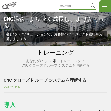
CNC陽森 - より速く成長し、より多く売
る
適切なCNCソリューションで、お客様のプロジェクト獲得を支
援しましょう
トレーニング
家
トレーニング
あなたがいる :
/
/
/
CNC クローズド ループ システムを理解する
CNC クローズド ループ システムを理解する
MAR 20, 2024
導入